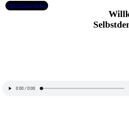
SDU Discord Server
Will
Selbstde